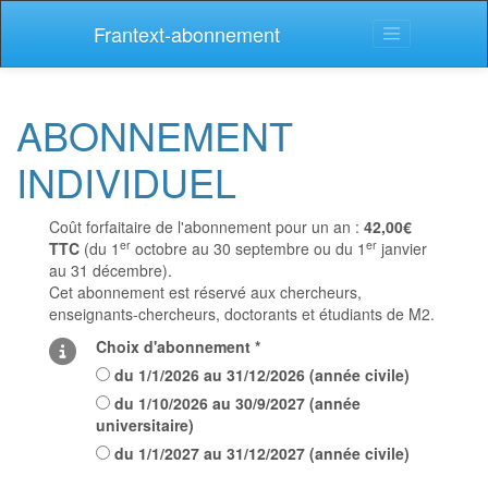
Frantext-abonnement
ABONNEMENT
INDIVIDUEL
Coût forfaitaire de l'abonnement pour un an :
42,00€
er
er
TTC
(du 1
octobre au 30 septembre ou du 1
janvier
au 31 décembre).
Cet abonnement est réservé aux chercheurs,
enseignants-chercheurs, doctorants et étudiants de M2.
Choix d'abonnement *
du
1/1/2026
au
31/12/2026
(
année civile
)
du
1/10/2026
au
30/9/2027
(
année
universitaire
)
du
1/1/2027
au
31/12/2027
(
année civile
)