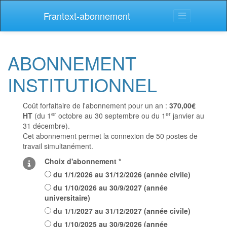
Frantext-abonnement
ABONNEMENT
INSTITUTIONNEL
Coût forfaitaire de l'abonnement pour un an :
370,00€
er
er
HT
(du 1
octobre au 30 septembre ou du 1
janvier au
31 décembre).
Cet abonnement permet la connexion de 50 postes de
travail simultanément.
Choix d'abonnement *
du
1/1/2026
au
31/12/2026
(
année civile
)
du
1/10/2026
au
30/9/2027
(
année
universitaire
)
du
1/1/2027
au
31/12/2027
(
année civile
)
du
1/10/2025
au
30/9/2026
(
année