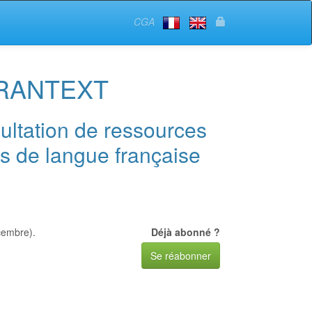
CGA
RANTEXT
sultation de ressources
s de langue française
cembre).
Déjà abonné ?
Se réabonner