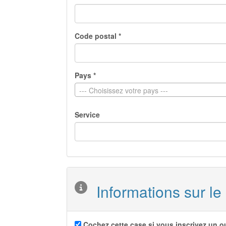
Code postal *
Pays *
--- Choisissez votre pays ---
Service
Informations sur l
Cochez cette case si vous inscrivez un 