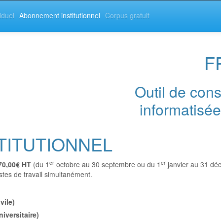
iduel
Abonnement institutionnel
Corpus gratuit
F
Outil de con
informatisée
TITUTIONNEL
er
er
70,00€ HT
(du 1
octobre au 30 septembre ou du 1
janvier au 31 dé
es de travail simultanément.
vile
)
iversitaire
)